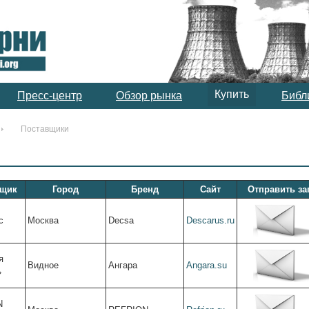
Купить
Пресс-центр
Обзор рынка
Библ
Поставщики
вщик
Город
Бренд
Сайт
Отправить за
с
Москва
Decsa
Descarus.ru
я
Видное
Ангара
Angara.su
»
N