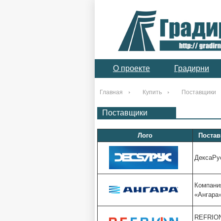
О проекте
Градирни
Главная
Купить
Поставщики
Поставщики
Лого
Поста
ДексаРу
Компани
«Ангара
REFRIO