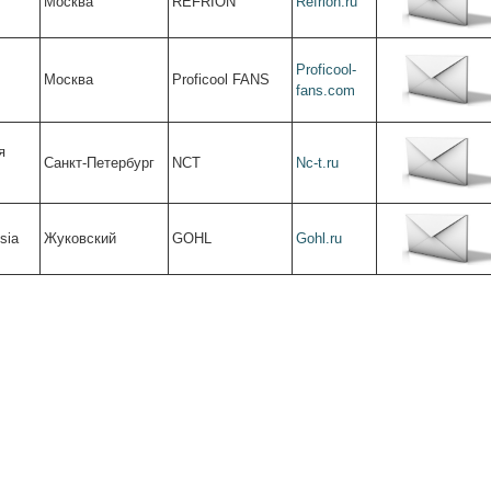
Москва
REFRION
Refrion.ru
Proficool-
Москва
Proficool FANS
fans.com
я
Санкт-Петербург
NCT
Nc-t.ru
sia
Жуковский
GOHL
Gohl.ru