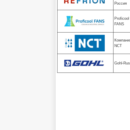
Россия
Proficool
FANS
Компани
NCT
Gohl-Rus