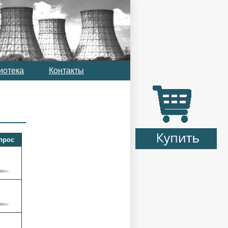
иотека
Контакты
прос