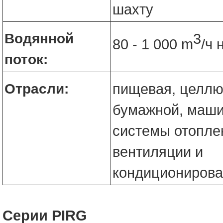
шахту
Водянной
3
80 - 1 000 m
/ч 
поток:
Отрасли:
пищевая, целлю
бумажной, маши
системы отопле
вентиляции и
кондициониров
Серии PIRG