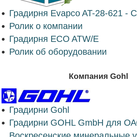
Градирня Evapco AT-28-621 - C
Ролик о компании
Градирня ECO ATW/E
Ролик об оборудовании
Компания Gohl
Градирни Gohl
Градирни GOHL GmbH для О
Воскресенские минеральные у