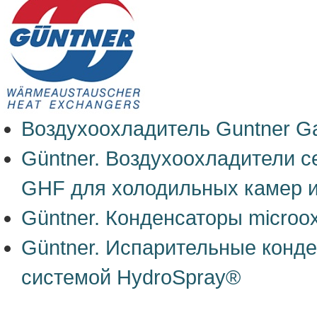
Воздухоохладитель Guntner G
Güntner. Воздухоохладители 
GHF для холодильных камер и
Güntner. Конденсаторы microo
Güntner. Испарительные конд
системой HydroSpray®